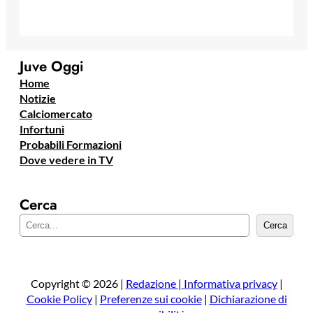
Juve Oggi
Home
Notizie
Calciomercato
Infortuni
Probabili Formazioni
Dove vedere in TV
Cerca
C
Cerca
e
r
c
a
Copyright © 2026 |
Redazione
|
Informativa privacy
|
Cookie Policy
|
Preferenze sui cookie
|
Dichiarazione di