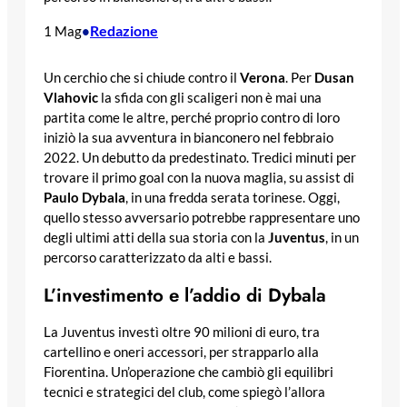
Redazione
1 Mag
•
Un cerchio che si chiude contro il
Verona
. Per
Dusan
Vlahovic
la sfida con gli scaligeri non è mai una
partita come le altre, perché proprio contro di loro
iniziò la sua avventura in bianconero nel febbraio
2022. Un debutto da predestinato. Tredici minuti per
trovare il primo goal con la nuova maglia, su assist di
Paulo Dybala
, in una fredda serata torinese. Oggi,
quello stesso avversario potrebbe rappresentare uno
degli ultimi atti della sua storia con la
Juventus
, in un
percorso caratterizzato da alti e bassi.
L’investimento e l’addio di Dybala
La Juventus investì oltre 90 milioni di euro, tra
cartellino e oneri accessori, per strapparlo alla
Fiorentina. Un’operazione che cambiò gli equilibri
tecnici e strategici del club, come spiegò l’allora