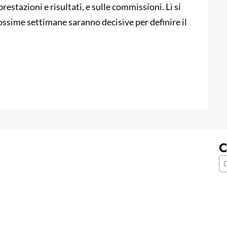
restazioni e risultati, e sulle commissioni. Lì si
rossime settimane saranno decisive per definire il
C
C
e
r
c
a