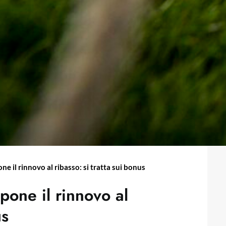
ne il rinnovo al ribasso: si tratta sui bonus
pone il rinnovo al
us