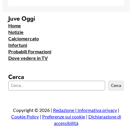
Juve Oggi
Home
Notizie
Calciomercato
Infortuni
Probabili Formazioni
Dove vedere in TV
Cerca
C
Cerca
e
r
c
a
Copyright © 2026 |
Redazione
|
Informativa privacy
|
Cookie Policy
|
Preferenze sui cookie
|
Dichiarazione di
accessibilità