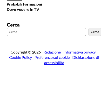
Probabili Formazioni
Dove vedere in TV
Cerca
C
Cerca
e
r
c
a
Copyright © 2026 |
Redazione
|
Informativa privacy
|
Cookie Policy
|
Preferenze sui cookie
|
Dichiarazione di
accessibilità