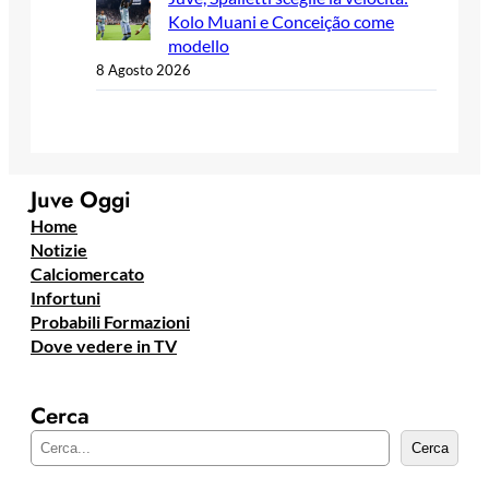
Kolo Muani e Conceição come
modello
8 Agosto 2026
Juve Oggi
Home
Notizie
Calciomercato
Infortuni
Probabili Formazioni
Dove vedere in TV
Cerca
C
Cerca
e
r