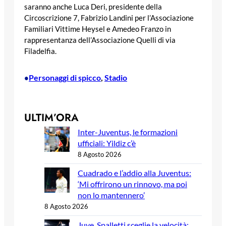
saranno anche Luca Deri, presidente della
Circoscrizione 7, Fabrizio Landini per l’Associazione
Familiari Vittime Heysel e Amedeo Franzo in
rappresentanza dell’Associazione Quelli di via
Filadelfia.
Personaggi di spicco
, 
Stadio
•
ULTIM’ORA
Inter-Juventus, le formazioni
ufficiali: Yildiz c’è
8 Agosto 2026
Cuadrado e l’addio alla Juventus:
‘Mi offrirono un rinnovo, ma poi
non lo mantennero’
8 Agosto 2026
Juve, Spalletti sceglie la velocità: