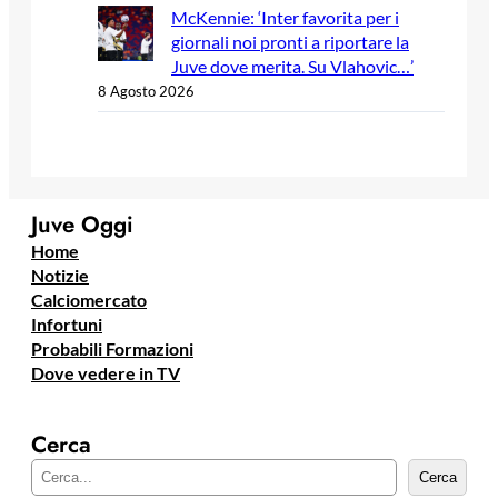
McKennie: ‘Inter favorita per i
giornali noi pronti a riportare la
Juve dove merita. Su Vlahovic…’
8 Agosto 2026
Juve Oggi
Home
Notizie
Calciomercato
Infortuni
Probabili Formazioni
Dove vedere in TV
Cerca
C
Cerca
e