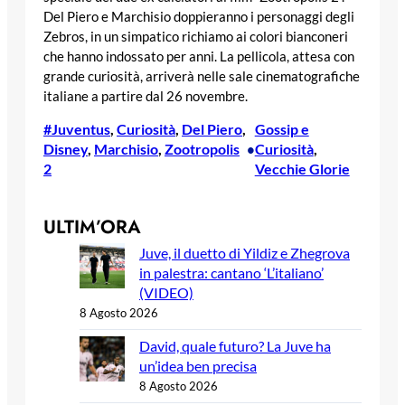
Del Piero e Marchisio doppieranno i personaggi degli
Zebros, in un simpatico richiamo ai colori bianconeri
che hanno indossato per anni. La pellicola, attesa con
grande curiosità, arriverà nelle sale cinematografiche
italiane a partire dal 26 novembre.
#Juventus
, 
Curiosità
, 
Del Piero
, 
Gossip e
Disney
, 
Marchisio
, 
Zootropolis
Curiosità
, 
•
2
Vecchie Glorie
ULTIM’ORA
Juve, il duetto di Yildiz e Zhegrova
in palestra: cantano ‘L’italiano’
(VIDEO)
8 Agosto 2026
David, quale futuro? La Juve ha
un’idea ben precisa
8 Agosto 2026