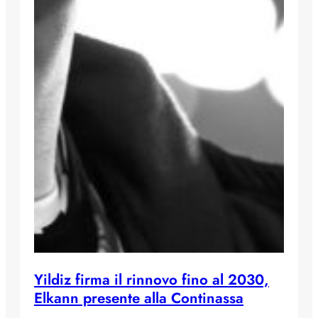
Yildiz firma il rinnovo fino al 2030,
Elkann presente alla Continassa