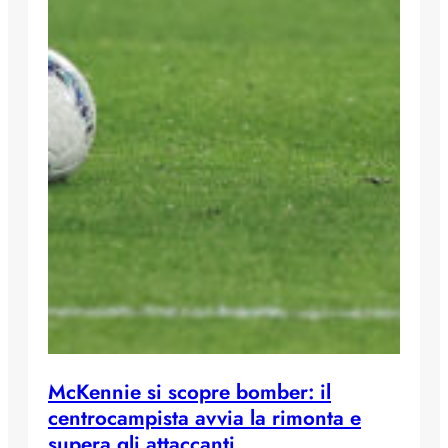
McKennie si scopre bomber: il
centrocampista avvia la rimonta e
supera gli attaccanti