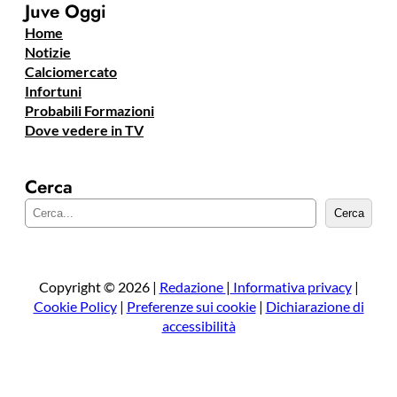
Juve Oggi
Home
Notizie
Calciomercato
Infortuni
Probabili Formazioni
Dove vedere in TV
Cerca
C
Cerca
e
r
c
a
Copyright © 2026 |
Redazione
|
Informativa privacy
|
Cookie Policy
|
Preferenze sui cookie
|
Dichiarazione di
accessibilità