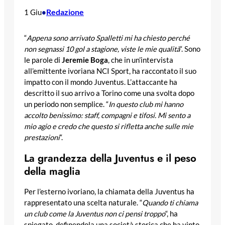
Redazione
1 Giu
•
“
Appena sono arrivato Spalletti mi ha chiesto perché
non segnassi 10 gol a stagione, viste le mie qualità
“. Sono
le parole di
Jeremie Boga
, che in un’intervista
all’emittente ivoriana NCI Sport, ha raccontato il suo
impatto con il mondo Juventus. L’attaccante ha
descritto il suo arrivo a Torino come una svolta dopo
un periodo non semplice. “
In questo club mi hanno
accolto benissimo: staff, compagni e tifosi. Mi sento a
mio agio e credo che questo si rifletta anche sulle mie
prestazioni
“.
La grandezza della Juventus e il peso
della maglia
Per l’esterno ivoriano, la chiamata della Juventus ha
rappresentato una scelta naturale. “
Quando ti chiama
un club come la Juventus non ci pensi troppo
“, ha
spiegato, definendola una società storica che ha vinto