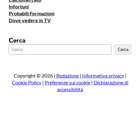
Infortuni
Probabili Formazioni
Dove vedere in TV
Cerca
C
Cerca
e
r
c
a
Copyright © 2026 |
Redazione
|
Informativa privacy
|
Cookie Policy
|
Preferenze sui cookie
|
Dichiarazione di
accessibilità