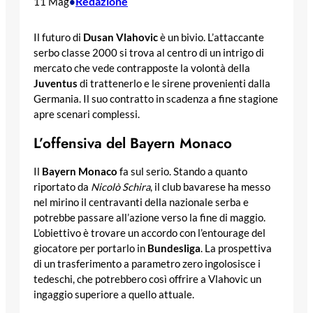
Redazione
11 Mag
•
Il futuro di
Dusan Vlahovic
è un bivio. L’attaccante
serbo classe 2000 si trova al centro di un intrigo di
mercato che vede contrapposte la volontà della
Juventus
di trattenerlo e le sirene provenienti dalla
Germania. Il suo contratto in scadenza a fine stagione
apre scenari complessi.
L’offensiva del Bayern Monaco
Il
Bayern Monaco
fa sul serio. Stando a quanto
riportato da
Nicolò Schira
, il club bavarese ha messo
nel mirino il centravanti della nazionale serba e
potrebbe passare all’azione verso la fine di maggio.
L’obiettivo è trovare un accordo con l’entourage del
giocatore per portarlo in
Bundesliga
. La prospettiva
di un trasferimento a parametro zero ingolosisce i
tedeschi, che potrebbero così offrire a Vlahovic un
ingaggio superiore a quello attuale.