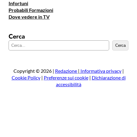
Infortuni
Probabili Formazioni
Dove vedere in TV
Cerca
C
Cerca
e
r
c
a
Copyright © 2026 |
Redazione
|
Informativa privacy
|
Cookie Policy
|
Preferenze sui cookie
|
Dichiarazione di
accessibilità