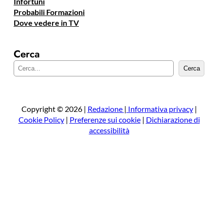
Infortuni
Probabili Formazioni
Dove vedere in TV
Cerca
C
Cerca
e
r
c
a
Copyright © 2026 |
Redazione
|
Informativa privacy
|
Cookie Policy
|
Preferenze sui cookie
|
Dichiarazione di
accessibilità