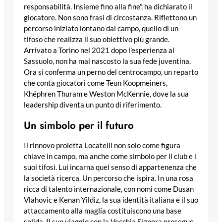
responsabilità. Insieme fino alla fine”, ha dichiarato il
giocatore. Non sono frasi di circostanza. Riflettono un
percorso iniziato lontano dal campo, quello di un
tifoso che realizza il suo obiettivo più grande.
Arrivato a Torino nel 2021 dopo l’esperienza al
Sassuolo, non ha mai nascosto la sua fede juventina.
Ora si conferma un perno del centrocampo, un reparto
che conta giocatori come Teun Koopmeiners,
Khéphren Thuram e Weston McKennie, dove la sua
leadership diventa un punto di riferimento.
Un simbolo per il futuro
Il rinnovo proietta Locatelli non solo come figura
chiave in campo, ma anche come simbolo per il club e i
suoi tifosi. Lui incarna quel senso di appartenenza che
la società ricerca. Un percorso che ispira. In una rosa
ricca di talento internazionale, con nomi come Dusan
Vlahovic e Kenan Yildiz, la sua identità italiana e il suo
attaccamento alla maglia costituiscono una base
solida. Il suo viaggio con la Vecchia Signora prosegue,