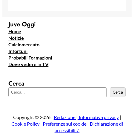
Juve Oggi
Home
Notizie
Calciomercato
Infortuni
Probabili Formazioni
Dove vedere in TV
Cerca
C
Cerca
e
r
c
a
Copyright © 2026 |
Redazione
|
Informativa privacy
|
Cookie Policy
|
Preferenze sui cookie
|
Dichiarazione di
accessibilità