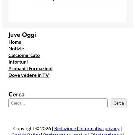
Juve Oggi
Home
Notizie
Calciomercato
Infortuni
Probabili Formazioni
Dove vedere in TV
Cerca
C
Cerca
e
r
c
a
Copyright © 2026 |
Redazione
|
Informativa privacy
|
Cookie Policy
|
Preferenze sui cookie
|
Dichiarazione di