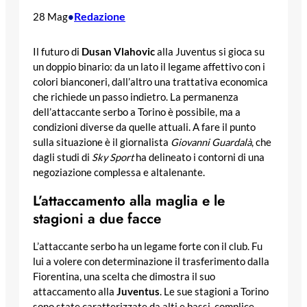
Redazione
28 Mag
•
Il futuro di
Dusan Vlahovic
alla Juventus si gioca su
un doppio binario: da un lato il legame affettivo con i
colori bianconeri, dall’altro una trattativa economica
che richiede un passo indietro. La permanenza
dell’attaccante serbo a Torino è possibile, ma a
condizioni diverse da quelle attuali. A fare il punto
sulla situazione è il giornalista
Giovanni Guardalà
, che
dagli studi di
Sky Sport
ha delineato i contorni di una
negoziazione complessa e altalenante.
L’attaccamento alla maglia e le
stagioni a due facce
L’attaccante serbo ha un legame forte con il club. Fu
lui a volere con determinazione il trasferimento dalla
Fiorentina, una scelta che dimostra il suo
attaccamento alla
Juventus
. Le sue stagioni a Torino
sono state caratterizzate da alti e bassi, complice