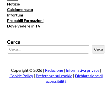
Notizie
Calciomercato
Infortuni
Probabili Formazioni
Dove vedere in TV
Cerca
C
Cerca
e
r
c
a
Copyright © 2026 |
Redazione
|
Informativa privacy
|
Cookie Policy
|
Preferenze sui cookie
|
Dichiarazione di
accessibilità