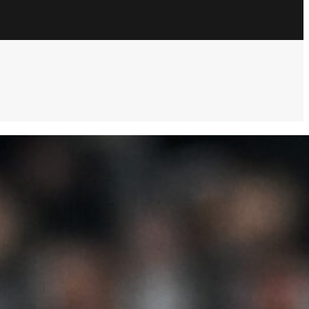
ULTIM’ORA
Inter-Juve, la vigilia bianconera a Perth:
bagno di folla all’allenamento e la visita
di Del Piero (VIDEO)
7 Agosto 2026
Difesa Juventus, due nomi per Spalletti:
Todibo e l’idea Alaba