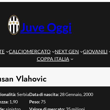
Juve Oggi
TE
CALCIOMERCATO
NEXT GEN
GIOVANILI
COPPA ITALIA
san Vlahovic
ionalità:
Serbia
Data di nascita:
28 Gennaio, 2000
ezza:
1,90
Peso:
75
de:
sinistro
Valore di mercato:
35 milioni